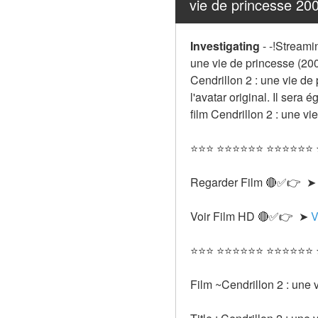
vie de princesse 
Investigating
-
-!Streamin
une vie de princesse (200
Cendrillon 2 : une vie de 
l'avatar original. Il ser
film Cendrillon 2 : une v
⭐⭐⭐ ⭐⭐⭐⭐⭐⭐ ⭐⭐⭐⭐⭐⭐
Regarder Film 🔴✅👉  ➤
Voir Film HD 🔴✅👉  ➤ 
V
⭐⭐⭐ ⭐⭐⭐⭐⭐⭐ ⭐⭐⭐⭐⭐⭐
Film ~Cendrillon 2 : une