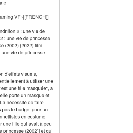
gne
reaming VF~[[FRENCH]]
rillon 2 : une vie de 
: une vie de princesse 
e (2002) {2022} film 
ne vie de princesse 
 d'effets visuels, 
tiellement à utiliser une 
st une fille masquée", a 
elle porte un masque et 
La nécessité de faire 
 pas le budget pour un 
nettistes en costume 
ne fille qui avait à peu 
 princesse (2002)] et qui 