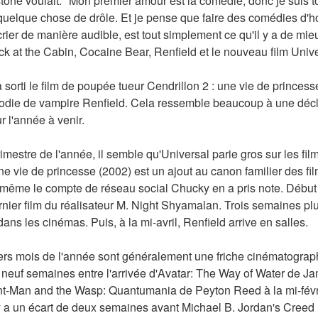
ne voulait. "Mon premier amour est la comédie, donc je suis to
 quelque chose de drôle. Et je pense que faire des comédies d'h
crier de manière audible, est tout simplement ce qu'il y a de mieu
k at the Cabin, Cocaine Bear, Renfield et le nouveau film Univ
sorti le film de poupée tueur Cendrillon 2 : une vie de princesse
die de vampire Renfield. Cela ressemble beaucoup à une déclara
r l'année à venir.
imestre de l'année, il semble qu'Universal parie gros sur les film
ne vie de princesse (2002) est un ajout au canon familier des fi
 même le compte de réseau social Chucky en a pris note. Début fév
rnier film du réalisateur M. Night Shyamalan. Trois semaines plu
ans les cinémas. Puis, à la mi-avril, Renfield arrive en salles.
iers mois de l'année sont généralement une friche cinématographi
s neuf semaines entre l'arrivée d'Avatar: The Way of Water de 
nt-Man and the Wasp: Quantumania de Peyton Reed à la mi-février
 a un écart de deux semaines avant Michael B. Jordan's Creed II