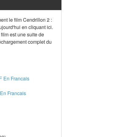
t le film Cendrillon 2 : 
urd'hui en cliquant ici. 
film est une suite de 
éléchargement complet du 
VF En Francais
 En Francais 