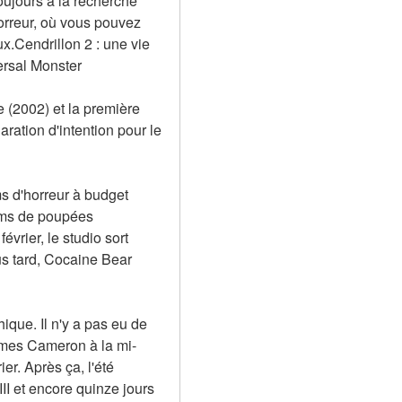
ujours à la recherche 
orreur, où vous pouvez 
x.Cendrillon 2 : une vie 
ersal Monster
 (2002) et la première 
tion d'intention pour le 
s d'horreur à budget 
lms de poupées 
rier, le studio sort 
s tard, Cocaine Bear 
que. Il n'y a pas eu de 
James Cameron à la mi-
. Après ça, l'été 
I et encore quinze jours 