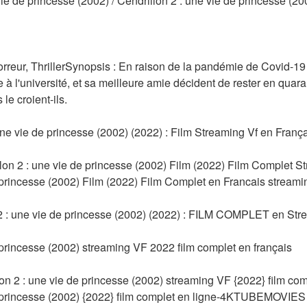
 vie de princesse (2002) / Cendrillon 2 : une vie de princesse (20
rreur, ThrillerSynopsis : En raison de la pandémie de Covid-19 
e à l'université, et sa meilleure amie décident de rester en quar
 le croient-ils.
ne vie de princesse (2002) (2022) : Film Streaming Vf en Franç
lon 2 : une vie de princesse (2002) Film (2022) Film Complet S
 princesse (2002) Film (2022) Film Complet en Francais streaming
: une vie de princesse (2002) (2022) : FILM COMPLET en St
 princesse (2002) streaming VF 2022 film complet en français
2 : une vie de princesse (2002) streaming VF {2022} film com
e princesse (2002) {2022} film complet en ligne-4KTUBEMOVIES