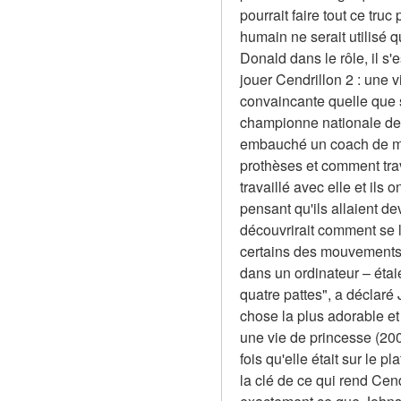
pourrait faire tout ce tr
humain ne serait utilisé 
Donald dans le rôle, il s
jouer Cendrillon 2 : une 
convaincante quelle que so
championne nationale de 
embauché un coach de mou
prothèses et comment tra
travaillé avec elle et ils o
pensant qu'ils allaient dev
découvrirait comment se l
certains des mouvements l
dans un ordinateur – étaie
quatre pattes", a déclaré J
chose la plus adorable et 
une vie de princesse (2002
fois qu'elle était sur le 
la clé de ce qui rend Cendr