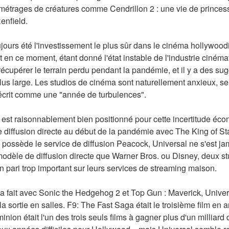
 métrages de créatures comme Cendrillon 2 : une vie de princess
enfield.
oujours été l'investissement le plus sûr dans le cinéma hollywood
t en ce moment, étant donné l'état instable de l'industrie ciném
récupérer le terrain perdu pendant la pandémie, et il y a des sug
s large. Les studios de cinéma sont naturellement anxieux, se 
t décrit comme une "année de turbulences".
l est raisonnablement bien positionné pour cette incertitude éco
diffusion directe au début de la pandémie avec The King of Stat
o possède le service de diffusion Peacock, Universal ne s'est j
dèle de diffusion directe que Warner Bros. ou Disney, deux stud
n pari trop important sur leurs services de streaming maison.
 fait avec Sonic the Hedgehog 2 et Top Gun : Maverick, Universa
a sortie en salles. F9: The Fast Saga était le troisième film en a
ion était l'un des trois seuls films à gagner plus d'un milliard 