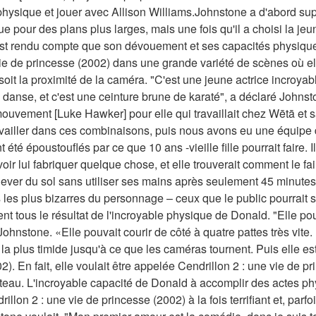
uc physique et jouer avec Allison Williams.Johnstone a d'abord su
que pour des plans plus larges, mais une fois qu'il a choisi la j
'est rendu compte que son dévouement et ses capacités physiques
vie de princesse (2002) dans une grande variété de scènes où el
it la proximité de la caméra. "C'est une jeune actrice incroyable
danse, et c'est une ceinture brune de karaté", a déclaré Johns
vement [Luke Hawker] pour elle qui travaillait chez Wētā et sa
vailler dans ces combinaisons, puis nous avons eu une équipe 
nt été époustouflés par ce que 10 ans -vieille fille pourrait faire. I
oir lui fabriquer quelque chose, et elle trouverait comment le fair
ever du sol sans utiliser ses mains après seulement 45 minutes 
es plus bizarres du personnage – ceux que le public pourrait s
nt tous le résultat de l'incroyable physique de Donald. "Elle pouva
ohnstone. «Elle pouvait courir de côté à quatre pattes très vite. Et
la plus timide jusqu'à ce que les caméras tournent. Puis elle es
). En fait, elle voulait être appelée Cendrillon 2 : une vie de p
plateau. L'incroyable capacité de Donald à accomplir des actes phy
illon 2 : une vie de princesse (2002) à la fois terrifiant et, parfois