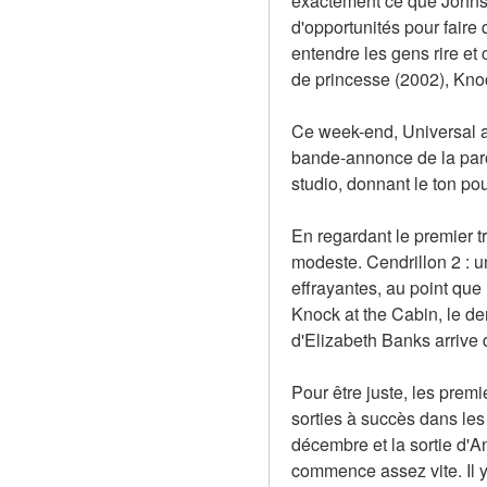
exactement ce que Johnsto
d'opportunités pour faire
entendre les gens rire et 
de princesse (2002), Knoc
Ce week-end, Universal a 
bande-annonce de la paro
studio, donnant le ton pou
En regardant le premier tr
modeste. Cendrillon 2 : u
effrayantes, au point que
Knock at the Cabin, le de
d'Elizabeth Banks arrive d
Pour être juste, les prem
sorties à succès dans le
décembre et la sortie d'A
commence assez vite. Il y