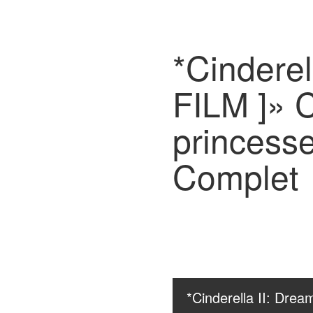
*Cinderel
FILM ]» C
princes
Complet
*Cinderella II: Drea