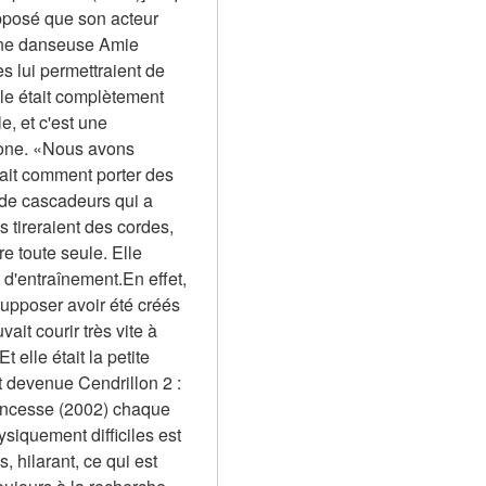
pposé que son acteur 
eune danseuse Amie 
 lui permettraient de 
le était complètement 
, et c'est une 
tone. «Nous avons 
it comment porter des 
de cascadeurs qui a 
ls tireraient des cordes, 
e toute seule. Elle 
d'entraînement.En effet, 
upposer avoir été créés 
it courir très vite à 
 elle était la petite 
t devenue Cendrillon 2 : 
rincesse (2002) chaque 
siquement difficiles est 
, hilarant, ce qui est 