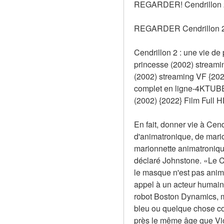
REGARDER! Cendrillon 2 :
REGARDER Cendrillon 2 
Cendrillon 2 : une vie de
princesse (2002) streami
(2002) streaming VF {2022
complet en ligne-4KTUBE
(2002) {2022} Film Full H
En fait, donner vie à Cend
d'animatronique, de mario
marionnette animatronique
déclaré Johnstone. «Le CG
le masque n'est pas animat
appel à un acteur humain
robot Boston Dynamics, m
bleu ou quelque chose com
près le même âge que Viol