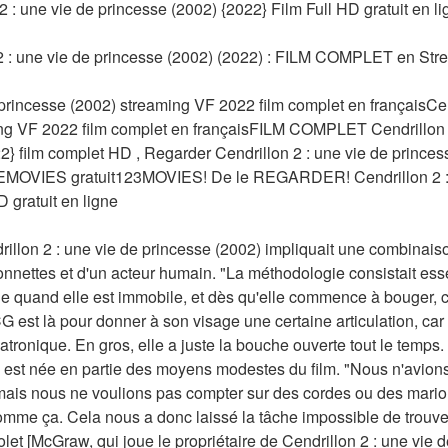
 une vie de princesse (2002) {2022} Film Full HD gratuit en li
: une vie de princesse (2002) (2022) : FILM COMPLET en St
 princesse (2002) streaming VF 2022 film complet en françaisCend
ng VF 2022 film complet en françaisFILM COMPLET Cendrillon 2 
} film complet HD , Regarder Cendrillon 2 : une vie de princess
MOVIES gratuit123MOVIES! De le REGARDER! Cendrillon 2 : u
D gratuit en ligne
rillon 2 : une vie de princesse (2002) impliquait une combinaison
nnettes et d'un acteur humain. "La méthodologie consistait essen
 quand elle est immobile, et dès qu'elle commence à bouger, c'e
 est là pour donner à son visage une certaine articulation, car 
ronique. En gros, elle a juste la bouche ouverte tout le temps. 
 est née en partie des moyens modestes du film. "Nous n'avions
ais nous ne voulions pas compter sur des cordes ou des marion
me ça. Cela nous a donc laissé la tâche impossible de trouver u
et [McGraw, qui joue le propriétaire de Cendrillon 2 : une vie de