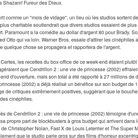
's Shazam! Fureur des Dieux.
rit comme un "mois de vidage", un lieu où les studios sortent des
lus charitable soutiendrait que divers studios essaient de plus 
. Paramount a la comédie au dollar d'argent 80 pour Brady. Son
Otto qui va loin. Warner Bros. essaie d'attirer les cinéphiles 
ue quelque chose se propagera et rapportera de l'argent.
 Certes, les recettes du box-office de ce week-end étaient plutôt
éraient que Cendrillon 2 : une vie de princesse (2002) effraiera
end d'ouverture, mais son total a été rapporté à 27 millions de do
princesse (2002) a déjà réalisé un bénéfice sur son budget de 12
e de critiques extrêmement positives, suggérant que le bouche à 
n des cinéphiles.
ès de Cendrillon 2 : une vie de princesse (2002) témoigne d'une
sa propre part de blockbusters à gros budget qui arrivent dans le
 Christopher Nolan, Fast X de Louis Leterrier et The Super Ma
ement que le studio parie gros sur des films d'horreur excentri