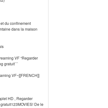
02) 
et du confinement 
antaine dans la maison 
ais
treaming VF “Regarder 
 gratuit```
reaming VF~[[FRENCH]]
plet HD , Regarder 
 gratuit123MOVIES! De le 